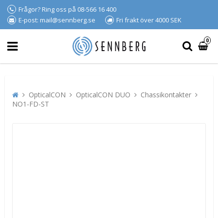
Frågor? Ring oss på 08-566 16 400
E-post: mail@sennberg.se
Fri frakt över 4000 SEK
0
OpticalCON
OpticalCON DUO
Chassikontakter
NO1-FD-ST