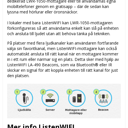
dedikerad LWR-1050-mottagare eller till användarnas egna
mobiltelefoner genom en gratisapp – där de sedan kan
lyssna med hörlurar eller öronsnäckor.
I lokaler med bara ListenWIFI kan LWR-1050-mottagaren
förkonfigureras så att användarna enkelt kan slå på enheten
och ansluta till ljudet utan att behöva tänka på tekniken.
På platser med flera ljudkanaler kan användaren fortfarande
välja sin favoritkanal, men ListenWIFI-mottagare kan också
automatiskt ansluta till rätt kanal när en mottagare kommer
in i ett rum eller närmar sig en plats. Detta sker med hjälp av
ListenWIFI LA-490 Beacons, som via Bluetooth® eller IR
skickar en signal för att koppla enheten till rätt kanal för just
den platsen.
Mer info ListenWIFI