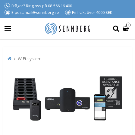
Frågor? Ring oss på 08-566 16 400
E-post: mail@sennberg.se
Fri frakt över 4000 SEK
0
WiFi-system