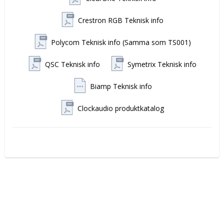
Specifikationer:
Crestron RGB Teknisk info
Power: 5-12-24V DC
Färg: Svart
Polycom Teknisk info (Samma som TS001)
RJ45 anslutning
Switch på S80S är förkonfigurerad att fungera i
Latchläge
QSC Teknisk info
Symetrix Teknisk info
Passar till: C 003E-RF, C 004E-RF, C 011E-RF och C
012E-RF Mikrofoner
Biamp Teknisk info
Höjd över bord: 2,6mm Längd: 92mm Bredd: 64mm
Produktvideos:
Clockaudio produktkatalog