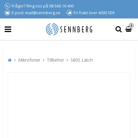
Frågor? Ring oss på 08-566 16 400
E-post: mail@sennberg.se
Fri frakt över 4000 SEK
0
Mikrofoner
Tillbehör
S80S Latch