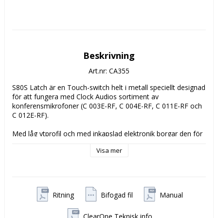
Beskrivning
Art.nr: CA355
S80S Latch är en Touch-switch helt i metall speciellt designad
för att fungera med Clock Audios sortiment av
konferensmikrofoner (
C 003E-RF, C 004E-RF, C 011E-RF och
C 012E-RF)
.
Med låg ytprofil och med inkapslad elektronik borgar den för
hög kvalitet under frekvent användning.
Visa mer
S80S Latch ger en visuellt lättförståelig bild av funktionerna
med sin BI colour LED indikator.
Ritning
Bifogad fil
Manual
ClearOne Teknisk info