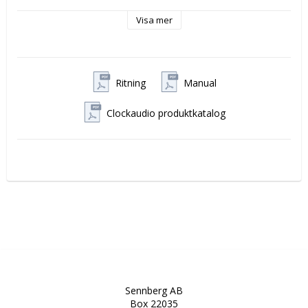
Visa mer
Membranen sitter 180 grader från varandra och mikrofonen
är designad för att fånga upp tal från två personer som sitter
mitt emot varandra.
Specifikationer:
Ritning
Manual
Längd: Uppskjuten ovan bord - 15mm
Diameter: 58mm (63mm ovan bord)
Clockaudio produktkatalog
Vikt: 420 gram
Färg: Svart
2m signalkabel och 2m kontrollkabel inkluderad
Fantommatning krävs och tillhandahålls från en
integrerad modul som levererar 9-48V DC.
Fantommatningen har även inbyggda filter som
stoppar GSM frekvenserna 800-1200MHz.
Frekvensrespons: 50Hz - 18KHz.
Produktvideos:
Sennberg AB
Box 22035