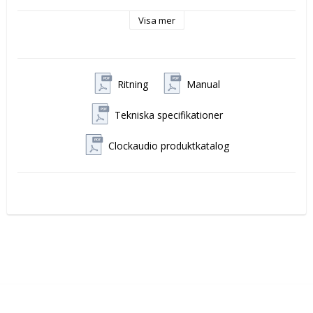
Visa mer
Specifikationer:
Längd: 90,5 mm
Diameter: 31mm
Ritning
Manual
Vikt: 103 gram
Färg: Svart
XLR anslutning
Tekniska specifikationer
Fantommatning krävs och tillhandahålls från en
integrerad modul som levererar 9-48V DC.
Clockaudio produktkatalog
Fantommatningen har även inbyggda filter som
stoppar GSM frekvenserna 800-1200MHz.
Frekvensrespons: 100Hz - 16KHz.
Produktvideos: