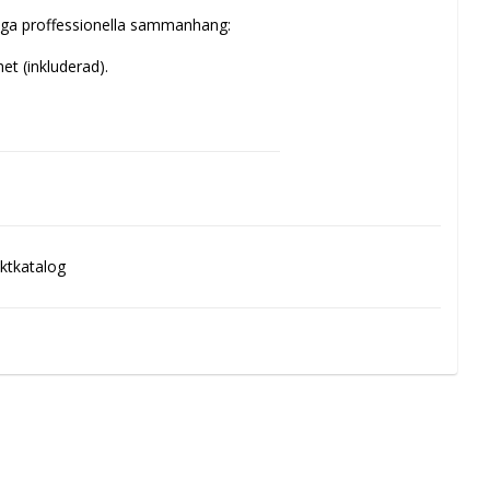
liga proffessionella sammanhang:
t (inkluderad).
 som levererar 9-48V DC.
ktkatalog