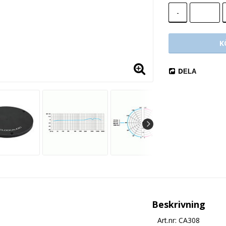
-
K
DELA
Beskrivning
Art.nr: CA308