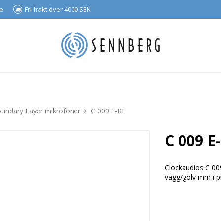
se
Fri frakt över 4000 SEK
undary Layer mikrofoner
C 009 E-RF
C 009 E
Clockaudios C 009
vägg/golv mm i p