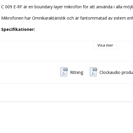
C 009 E-RF är en boundary layer mikrofon för att använda i alla möj
Mikrofonen har Omnikaraktäristik och är fantommatad av extern enhe
Specifikationer:
Vikt: 1,64 Kg
Färg: Svart
Visa mer
Levereras med 3 m och XLR-anslutning.
Fantommatning krävs och tillhandahålls från en extern modul
Diameter: 160 mm
Frekvensrespons: 30Hz - 20KHz.
Ritning
Clockaudio produ
Produktvideos: