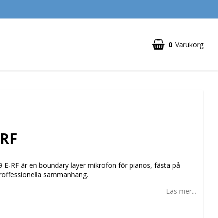
0
Varukorg
Din varukorg är tom
-RF
 E-RF är en boundary layer mikrofon för pianos, fästa på
roffessionella sammanhang.
Läs mer...