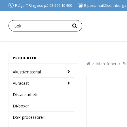
Frågor? Ring oss på 08-566 16 400
E-post: mail@sennberg.
PRODUKTER
Mikrofoner
Bo
Akustikmaterial
Auracast
Distansarbete
DI-boxar
DSP-processorer