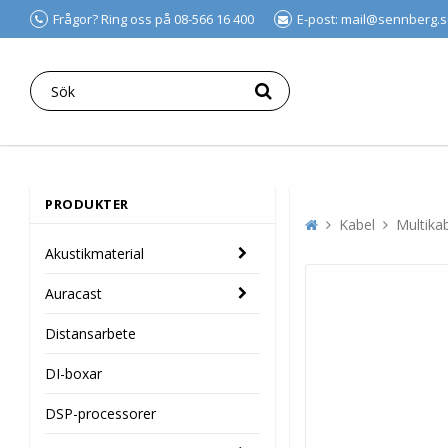
Frågor? Ring oss på 08-566 16 400
E-post: mail@sennberg.
PRODUKTER
Kabel
Multika
Akustikmaterial
Auracast
Distansarbete
DI-boxar
DSP-processorer