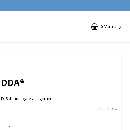
0
Varukorg
Din varukorg är tom
5 DDA*
x D-Sub analogue assignment
Läs mer...