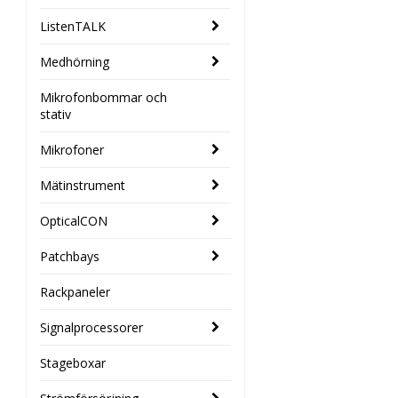
ListenTALK
Medhörning
Mikrofonbommar och
stativ
Mikrofoner
Mätinstrument
OpticalCON
Patchbays
Rackpaneler
Signalprocessorer
Stageboxar