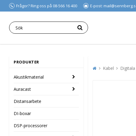
Frågor? Ring oss på 08-566 16 400
E-post: mail@sennberg.
PRODUKTER
Kabel
Digitala
Akustikmaterial
Auracast
Distansarbete
DI-boxar
DSP-processorer