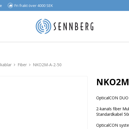
se
Fri frakt över 4000 SEK
 kablar
Fiber
NKO2M-A-2-50
NKO2M-
OpticalCON DUO
2-kanals fiber M
Standardkabel 50m
OpticalCON syste