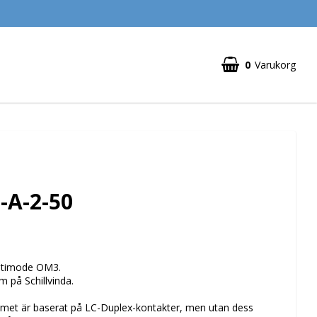
0
Varukorg
Din varukorg är tom
A-2-50
ultimode OM3.
 på Schillvinda.
met är baserat på LC-Duplex-kontakter, men utan dess