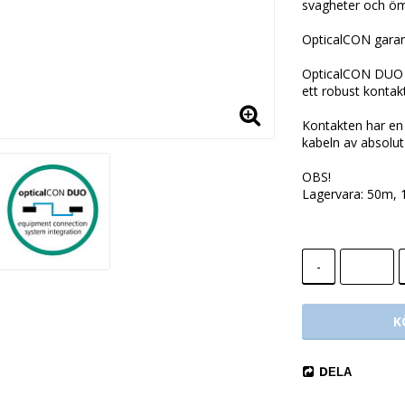
svagheter och öm
OpticalCON garan
OpticalCON DUO s
ett robust kontakt
Kontakten har en 
kabeln av absolut
OBS!
Lagervara: 50m,
-
K
DELA