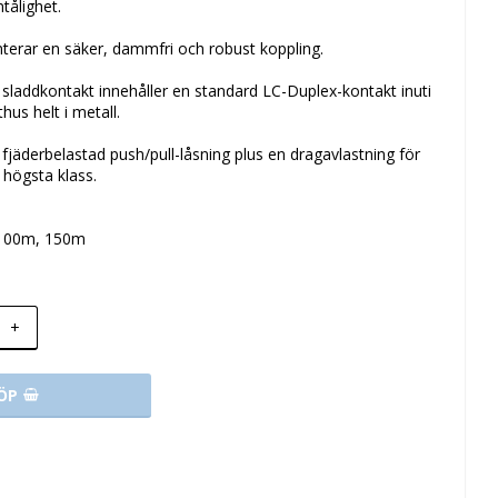
tålighet.
terar en säker, dammfri och robust koppling.
laddkontakt innehåller en standard LC-Duplex-kontakt inuti
hus helt i metall.
fjäderbelastad push/pull-låsning plus en dragavlastning för
 högsta klass.
 100m, 150m
+
ÖP