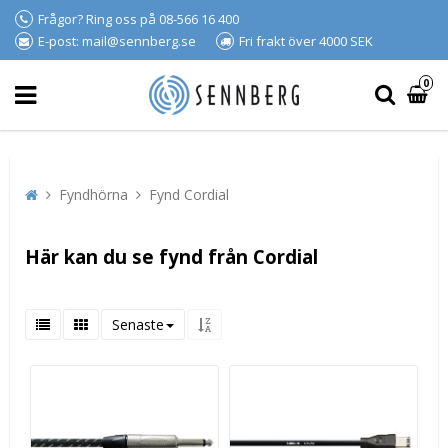
Frågor? Ring oss på 08-566 16 400
E-post: mail@sennberg.se
Fri frakt över 4000 SEK
0
Fyndhörna
Fynd Cordial
Här kan du se fynd från Cordial
Senaste